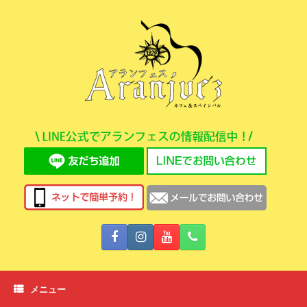
コ
ン
テ
ン
ツ
へ
ス
キ
ッ
プ
メニュー