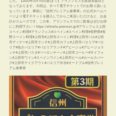
した。【2023年3月10日(金)まで】アランフェスも取扱加盟店と
なっております。今回は、すべて電子チケットでのお取り扱いと
なっています。事前に『信州プレミアム食事券』の公式ホームペ
ージより電子チケットを購入してからご来店いただけると、お会
計がスムーズです。この冬、アランフェスでのご飲食はぜひお得
にご利用下さい！https://shinshu-premium.jp/#アランフェス上田
スペイン料理#アランフェス#スペイン#スペイン料理#長野県#長
野スペイン料理#上田市#上田市スペイン料理#上田市バル#上田
市ディナー#上田市ランチ#上田市カフェ#上田市パエリア#パエ
リア#魚介パエリア#パエリアランチ#アヒージョ#アヒージョラ
ンチ#上田市パスタ#ペペロンチーノ#上田市コーヒー#サイフォ
ン#上田市ワイン#スペインワイン#上田市ビール#カールスバー
グ#上田市テイクアウト#パエリア弁当#オードブル#信州プレミ
アム食事券