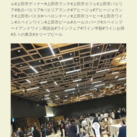
ル#上田市ディナー#上田市ランチ#上田市カフェ#上田市パエリ
ア#魚介パエリア#パエリアランチ#アヒージョ#アヒージョラン
チ#上田市パスタ#ペペロンチーノ#上田市コーヒー#上田市ワイ
ン#スペインワイン#上田市ビール#カールスバーグ#スペインフ
ードアンドワイン商談会#ワインフェア#ワイン半額#ワインお得
#久々の東京#オリーブビール