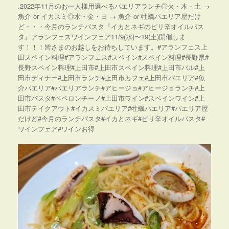
.2022年11月のお一人様用選べるパエリアランチ◎火・木・土 →
魚介 or イカスミ◎水・金・日 → 魚介 or 牡蠣パエリア屋だけ
ど・・・今月のランチパスタ『イカとネギのピリ辛オイルパス
タ』アランフェスワインフェア11/9(水)〜19(土)開催しま
す！！！皆さまのお越しをお待ちしています。#アランフェス上
田スペイン料理#アランフェス#スペイン#スペイン料理#長野県#
長野スペイン料理#上田市#上田市スペイン料理#上田市バル#上
田市ディナー#上田市ランチ#上田市カフェ#上田市パエリア#魚
介パエリア#パエリアランチ#アヒージョ#アヒージョランチ#上
田市パスタ#ペペロンチーノ#上田市ワイン#スペインワイン#上
田市テイクアウト#イカスミパエリア#牡蠣パエリア#パエリア屋
だけど#今月のランチパスタ#イカとネギ#ピリ辛オイルパスタ#
ワインフェア#ワインお得