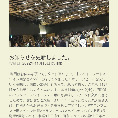
お知らせを更新しました。
投稿日:
2022年11月15日
by
link
.昨日はお休みを頂いて、久々に東京まで。【スペインフード＆
ワイン商談会2022】に行ってきました！オリーブビールなんて
いう美味しい面白い出会いもあって、思わず購入。こちらは12月
頃からお出ししようと思います。本日11/9(水)〜19(土)まで開催
のアランフェスワインフェア用にも美味しいワイン仕入れてきま
したので、ぜひぜひご来店下さい！！！会場となった八芳園さん
は、門構えからお庭までトテモ素敵な空間でした。#アランフェ
ス上田スペイン料理#アランフェス#スペイン#スペイン料理#長
野県#長野スペイン料理#上田市#上田市スペイン料理#上田市バ