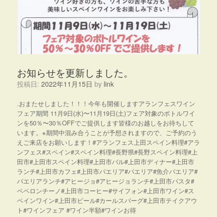
お知らせを更新しました。
投稿日:
2022年11月15日
by
link
.おまたせしました！！！今年も開催しますアランフェスワイン
フェア期間 11月9日(水)〜11月19日(土)フェア対象のボトルワイ
ンを50％〜30％OFFでご提供します皆様のお越しをお待ちして
います。※期間中混み合うことが予想されますので、ご予約のう
えご来店をお願いします！#アランフェス上田スペイン料理#アラ
ンフェス#スペイン#スペイン料理#長野県#長野スペイン料理#上
田市#上田市スペイン料理#上田市バル#上田市ディナー#上田市
ランチ#上田市カフェ#上田市パエリア#パエリア#魚介パエリア#
パエリアランチ#アヒージョ#アヒージョランチ#上田市パスタ#
ペペロンチーノ#上田市コーヒー#サイフォン#上田市ワイン#ス
ペインワイン#上田市ビール#カールスバーグ#上田市テイクアウ
ト#ワインフェア #ワイン半額#ワインお得