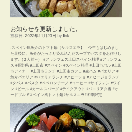
お知らせを更新しました。
投稿日:
2022年11月23日
by
link
.スペイン風魚介のトマト鍋【サルスエラ】 今年もはじめまし
た最後に、魚介がたっぷり染み込んだスープでパスタをお作りし
ます。(２人前～) #アランフェス上田スペイン料理 #アランフェ
ス #長野県 #上田市 #スペイン #スペイン料理 #上田市バル #上田
市ディナー #上田市ランチ #上田市カフェ #生ハム #パエリア #
魚介パエリア #パエリアランチ #アヒージョ #アヒージョランチ
#タパス #パスタ #ペペロンチーノ #コーヒー #サイフォン #ワイ
ン #ビール #カールスバーグ #テイクアウト #パエリア弁当 #オ
ードブル #スペイン風トマト鍋#サルスエラ#冬季限定