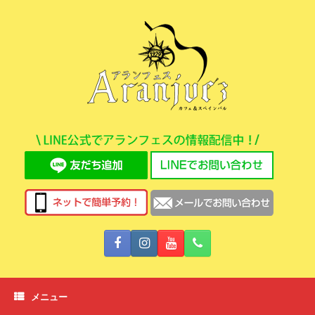
コ
ン
テ
ン
ツ
へ
ス
キ
ッ
プ
メニュー