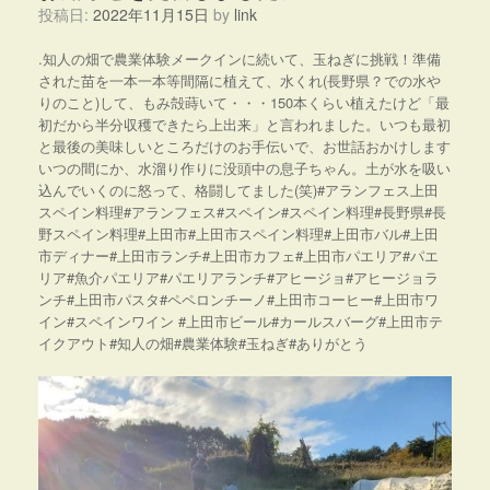
投稿日:
2022年11月15日
by
link
.知人の畑で農業体験メークインに続いて、玉ねぎに挑戦！準備
された苗を一本一本等間隔に植えて、水くれ(長野県？での水や
りのこと)して、もみ殻蒔いて・・・150本くらい植えたけど「最
初だから半分収穫できたら上出来」と言われました。いつも最初
と最後の美味しいところだけのお手伝いで、お世話おかけします
いつの間にか、水溜り作りに没頭中の息子ちゃん。土が水を吸い
込んでいくのに怒って、格闘してました(笑)#アランフェス上田
スペイン料理#アランフェス#スペイン#スペイン料理#長野県#長
野スペイン料理#上田市#上田市スペイン料理#上田市バル#上田
市ディナー#上田市ランチ#上田市カフェ#上田市パエリア#パエ
リア#魚介パエリア#パエリアランチ#アヒージョ#アヒージョラ
ンチ#上田市パスタ#ペペロンチーノ#上田市コーヒー#上田市ワ
イン#スペインワイン #上田市ビール#カールスバーグ#上田市テ
イクアウト#知人の畑#農業体験#玉ねぎ#ありがとう