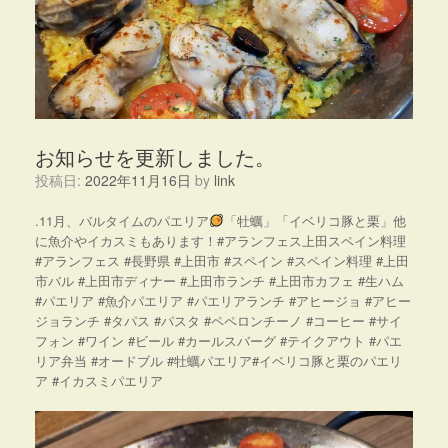
お知らせを更新しました。
投稿日:
2022年11月16日
by
link
.11月、バルタイムのパエリア
「牡蠣」「イベリコ豚と栗」他
に魚介やイカスミもあります！#アランフェス上田スペイン料理
#アランフェス #長野県 #上田市 #スペイン #スペイン料理 #上田
市バル #上田市ディナー #上田市ランチ #上田市カフェ #生ハム
#パエリア #魚介パエリア #パエリアランチ #アヒージョ #アヒー
ジョランチ #タパス #パスタ #ペペロンチーノ #コーヒー #サイ
フォン #ワイン #ビール #カールスバーグ #テイクアウト #パエ
リア弁当 #オードブル #牡蠣パエリア#イベリコ豚と栗のパエリ
ア #イカスミパエリア