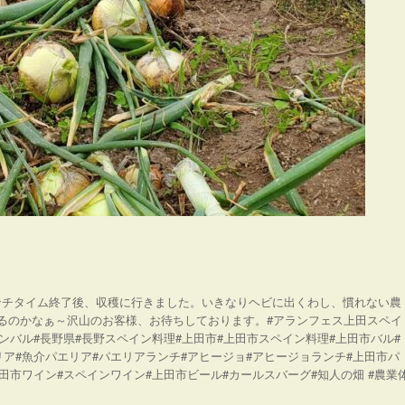
ンチタイム終了後、収穫に行きました。いきなりヘビに出くわし、慣れない農
るのかなぁ～沢山のお客様、お待ちしております。#アランフェス上田スペイ
ンバル#長野県#長野スペイン料理#上田市#上田市スペイン料理#上田市バル#
リア#魚介パエリア#パエリアランチ#アヒージョ#アヒージョランチ#上田市パ
田市ワイン#スペインワイン#上田市ビール#カールスバーグ#知人の畑 #農業