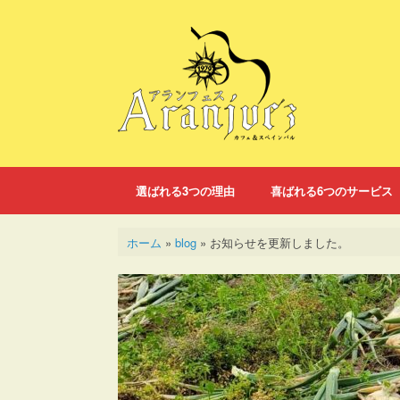
コ
ン
テ
ン
ツ
へ
ス
キ
ッ
プ
選ばれる3つの理由
喜ばれる6つのサービス
ホーム
»
blog
»
お知らせを更新しました。