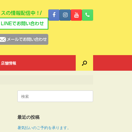
店舗情報
検
索
対
象:
最近の投稿
暑気払いのご予約を承ります。