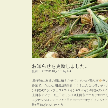
お知らせを更新しました。
投稿日:
2023年10月3日
by
link
.昨年秋に友達の畑に植えさせてもらった玉ねぎ
ラ
作業で、たぶん明日は筋肉痛！！！こんなに使いきれ
ン料理#アランフェス#スペイン#スペイン料理#スペイ
上田市ディナー#上田市ランチ#上田市パエリア#パエ
スタ#ペペロンチーノ#上田市コーヒー#サイフォン#上
験#玉ねぎ#ありがとう